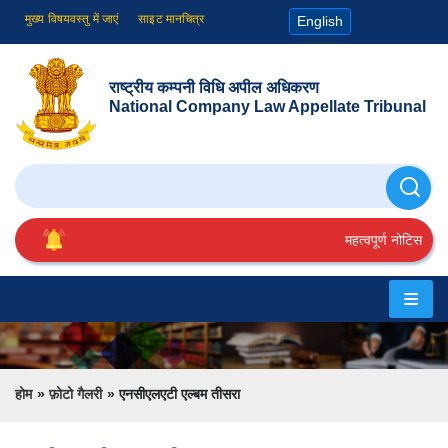
मुख्य विषयवस्तु में जाएं
साइट मानचित्र
English
राष्ट्रीय कम्पनी विधि अपील अधिकरण
National Company Law Appellate Tribunal
खोजे
महत्वपूर्ण नोटिस
होम
एनसीएलएटी
के
Breadcrumb
होम
फ़ोटो गैलरी
एनसीएलएटी एल्बम तीसरा
बारे
में