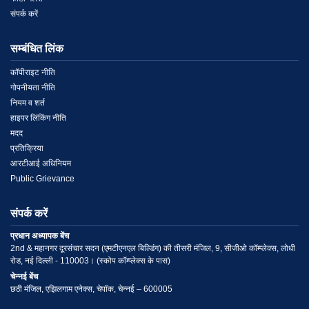
संपर्क करें
सम्बंधित लिंक
Menu
कॉपीराइट नीति
गोपनीयता नीति
Link
नियम व शर्त
हाइपर लिंकिंग नीति
2
मदद
प्रतिक्रिया
आरटीआई अधिनियम
Public Grievance
संपर्क करें
प्रधान अध्यापक बेंच
2nd & महानगर दूरसंचार सदन (एमटीएनएल बिल्डिंग) की तीसरी मंजिल, 9, सीजीओ कॉम्प्लेक्स, लोधी
रोड, नई दिल्ली - 110003। (स्कोप कॉम्प्लेक्स के पास)
चेन्नई बेंच
छठी मंजिल, एझिलगाम एनेक्स, चेपॉक, चेन्नई – 600005