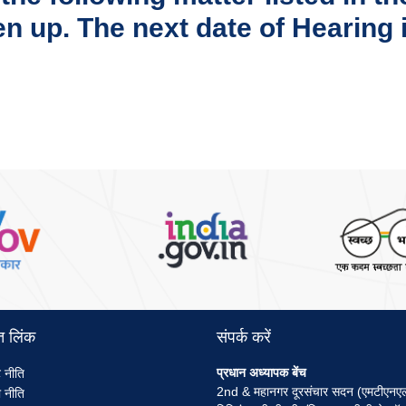
n up. The next date of Hearing i
)
त लिंक
संपर्क करें
nu
प्रधान अध्यापक बेंच
 नीति
2nd & महानगर दूरसंचार सदन (एमटीएनए
 नीति