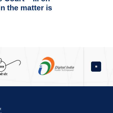
n the matter is
Next
ल