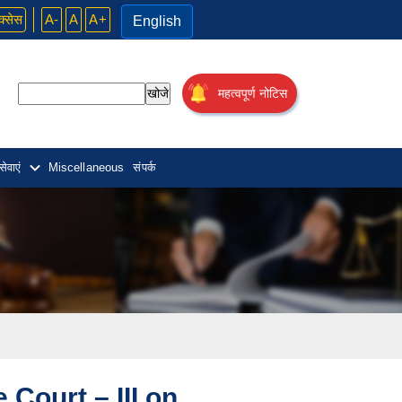
क्सेस
A-
A
A+
English
खोजे
महत्वपूर्ण नोटिस
सेवाएं
Miscellaneous
संपर्क
 Court – III on