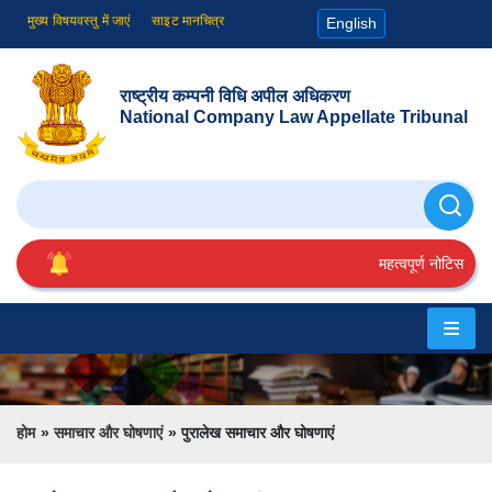
मुख्य विषयवस्तु में जाएं
साइट मानचित्र
English
राष्ट्रीय कम्पनी विधि अपील अधिकरण
National Company Law Appellate Tribunal
खोजे
महत्वपूर्ण नोटिस
होम
एनसीएलएटी
के
Breadcrumb
होम
समाचार और घोषणाएं
पुरालेख समाचार और घोषणाएं
बारे
में