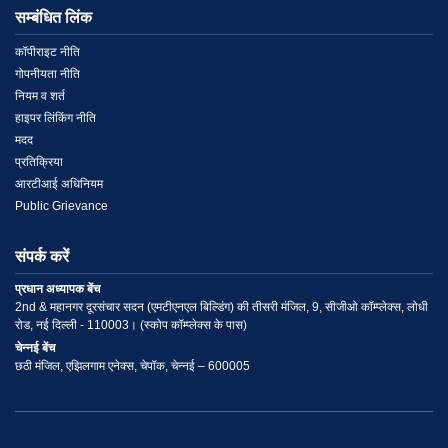
सम्बंधित लिंक
Menu
कॉपीराइट नीति
गोपनीयता नीति
Link
नियम व शर्त
हाइपर लिंकिंग नीति
2
मदद
प्रतिक्रिया
आरटीआई अधिनियम
Public Grievance
संपर्क करें
प्रधान अध्यापक बेंच
2nd & महानगर दूरसंचार सदन (एमटीएनएल बिल्डिंग) की तीसरी मंजिल, 9, सीजीओ कॉम्प्लेक्स, लोधी
रोड, नई दिल्ली - 110003। (स्कोप कॉम्प्लेक्स के पास)
चेन्नई बेंच
छठी मंजिल, एझिलगाम एनेक्स, चेपॉक, चेन्नई – 600005