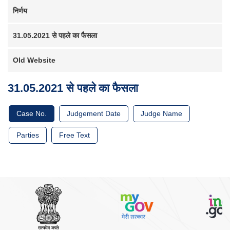
कारण
Main
सूची
निर्णय
navigation
केस
स्टेटस
31.05.2021 से पहले का फैसला
निर्णय/
आदेश
Old Website
आदेश
31.05.2021 से पहले का फैसला
न्यायालय
सूचना
Case No.
Judgement Date
Judge Name
परिपत्र/
आदेश
Parties
Free Text
अधिनियम
और
नियम
अवसर
सेवाएं
Miscellaneous
संपर्क