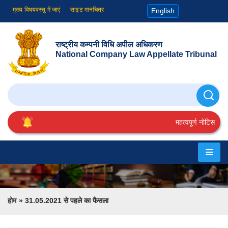
मुख्य विषयवस्तु में जाएं
साइट मानचित्र
English
राष्ट्रीय कम्पनी विधि अपील अधिकरण
National Company Law Appellate Tribunal
खोजे
महत्वपूर्ण नोटिस
होम
एनसीएलएटी
के
Breadcrumb
होम
31.05.2021 से पहले का फैसला
बारे
में