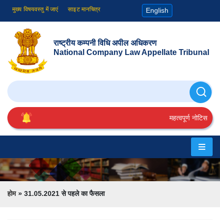
मुख्य विषयवस्तु में जाएं
साइट मानचित्र
English
राष्ट्रीय कम्पनी विधि अपील अधिकरण
National Company Law Appellate Tribunal
खोजे
महत्वपूर्ण नोटिस
होम
एनसीएलएटी
के
Breadcrumb
होम
31.05.2021 से पहले का फैसला
बारे
में