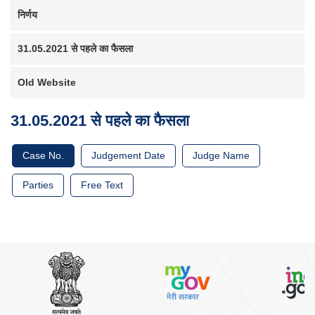
कारण
Main
सूची
निर्णय
navigation
केस
स्टेटस
31.05.2021 से पहले का फैसला
निर्णय/
आदेश
Old Website
आदेश
31.05.2021 से पहले का फैसला
न्यायालय
सूचना
Case No.
Judgement Date
Judge Name
परिपत्र/
आदेश
Parties
Free Text
अधिनियम
और
नियम
अवसर
सेवाएं
Miscellaneous
संपर्क