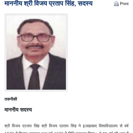
कारण
माननीय श्री विजय प्रताप सिंह, सदस्य
Print
सूची
केस
स्टेटस
निर्णय/
आदेश
आदेश
न्यायालय
सूचना
परिपत्र/
आदेश
अधिनियम
और
नियम
तकनीकी
अवसर
माननीय सदस्य
सेवाएं
Miscellaneous
श्री विजय प्रताप सिंह श्री विजय प्रताप सिंह ने इलाहाबाद विश्वविद्यालय से वर्ष
संपर्क