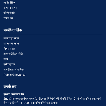
Link
त्वरित लिंक
सामान्य प्रश्न
1
फोटो गैलरी
संपर्क करें
सम्बंधित लिंक
Menu
कॉपीराइट नीति
गोपनीयता नीति
Link
नियम व शर्त
हाइपर लिंकिंग नीति
2
मदद
प्रतिक्रिया
आरटीआई अधिनियम
Public Grievance
संपर्क करें
प्रधान अध्यापक बेंच
2nd & महानगर दूरसंचार सदन (एमटीएनएल बिल्डिंग) की तीसरी मंजिल, 9, सीजीओ कॉम्प्लेक्स, लोधी
रोड, नई दिल्ली - 110003। (स्कोप कॉम्प्लेक्स के पास)