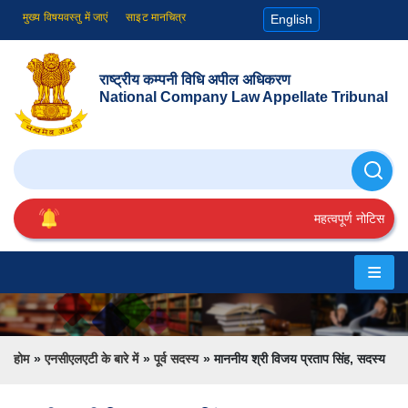
मुख्य विषयवस्तु में जाएं
साइट मानचित्र
English
राष्ट्रीय कम्पनी विधि अपील अधिकरण
National Company Law Appellate Tribunal
खोजे
महत्वपूर्ण नोटिस
होम
एनसीएलएटी
के
Breadcrumb
होम
एनसीएलएटी के बारे में
पूर्व सदस्य
माननीय श्री विजय प्रताप सिंह, सदस्य
बारे
में