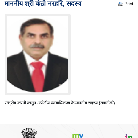
कारण
माननीय श्री कंठी नरहरि, सदस्य
Print
सूची
केस
स्टेटस
निर्णय/
आदेश
आदेश
न्यायालय
सूचना
परिपत्र/
आदेश
अधिनियम
और
नियम
राष्ट्रीय कंपनी कानून अपीलीय न्यायाधिकरण के माननीय सदस्य (तकनीकी)
अवसर
सेवाएं
Miscellaneous
संपर्क