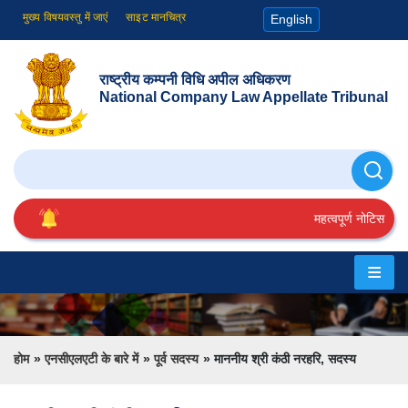
मुख्य विषयवस्तु में जाएं
साइट मानचित्र
English
राष्ट्रीय कम्पनी विधि अपील अधिकरण
National Company Law Appellate Tribunal
खोजे
महत्वपूर्ण नोटिस
होम
एनसीएलएटी
के
Breadcrumb
होम
एनसीएलएटी के बारे में
पूर्व सदस्य
माननीय श्री कंठी नरहरि, सदस्य
बारे
में